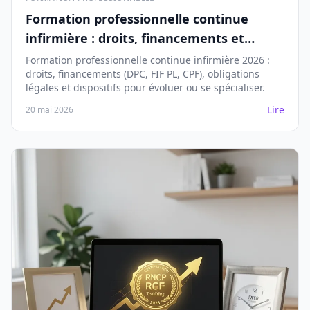
Formation professionnelle continue
infirmière : droits, financements et
dispositifs 2026
Formation professionnelle continue infirmière 2026 :
droits, financements (DPC, FIF PL, CPF), obligations
légales et dispositifs pour évoluer ou se spécialiser.
Lire
20 mai 2026